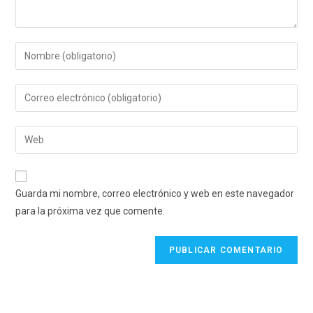
Introduce
tu
nombre
Introduce
o
tu
nombre
dirección
Introduce
de
de
la
usuario
correo
URL
para
electrónico
de
comentar
Guarda mi nombre, correo electrónico y web en este navegador
para
tu
para la próxima vez que comente.
comentar
web
(opcional)