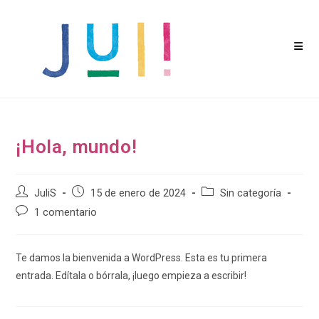
Saltar
al
contenido
¡Hola, mundo!
Autor
Publicación
Categoría
JuliS
15 de enero de 2024
Sin categoría
de
de
de
Comentarios
1 comentario
la
la
la
de
entrada:
entrada:
entrada:
la
entrada:
Te damos la bienvenida a WordPress. Esta es tu primera
entrada. Edítala o bórrala, ¡luego empieza a escribir!